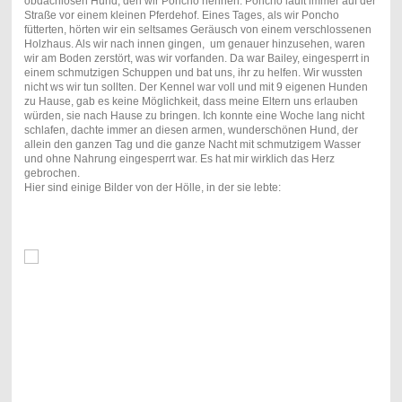
obdachlosen Hund, den wir Poncho nennen. Poncho läuft immer auf der
Straße vor einem kleinen Pferdehof. Eines Tages, als wir Poncho
fütterten, hörten wir ein seltsames Geräusch von einem verschlossenen
Holzhaus. Als wir nach innen gingen, um genauer hinzusehen, waren
wir am Boden zerstört, was wir vorfanden. Da war Bailey, eingesperrt in
einem schmutzigen Schuppen und bat uns, ihr zu helfen. Wir wussten
nicht ws wir tun sollten. Der Kennel war voll und mit 9 eigenen Hunden
zu Hause, gab es keine Möglichkeit, dass meine Eltern uns erlauben
würden, sie nach Hause zu bringen. Ich konnte eine Woche lang nicht
schlafen, dachte immer an diesen armen, wunderschönen Hund, der
allein den ganzen Tag und die ganze Nacht mit schmutzigem Wasser
und ohne Nahrung eingesperrt war. Es hat mir wirklich das Herz
gebrochen.
Hier sind einige Bilder von der Hölle, in der sie lebte: