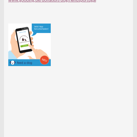
www.gooding.de/donation/dogfriendsportugal