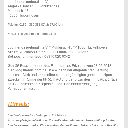
dog friends portugal n.e.V.
Angelika Jansen (1. Vorsitzende)
Mühlenstr. 45
41836 Hückelhoven
Telefon: 0152 - 339 351 07 ab 17:00 Uhr
E-Mail: info@dogfriendsportugal.de
dog friends portugal n.e.V. * Mühlenstr. 45 * 41836 Hückelhoven
Steuer Nr. 208/5891/0659 beim Finanzamt Erkelenz
Betriebsnummer (260) 05370 020 0342
Gemäß Bescheinigung des Finanzamtes Erkelenz vom 28.02.2013
dient dog friends portugal n.e.V. nach der eingereichten Satzung
ausschließlich und unmittelbar steuerbegünstigten gemeinnützigen
Zwecken im Sinne der §§ 51 ff. AO und gehört zu den in § 5 Abs. 1 Nr. 9
KStG bezeichneten Körperschaften, Personenvereinigung und
Vermögensmassen.
Hinweis:
Inhaltlich Verantwortliche gem. § 6 MDStV
Trotz sorgfältiger inhaltlicher Kontrolle übernehmen wir keine Haftung für die
Inhalte externer Links. Für den Inhalt der verlinkten Seiten sind ausschliesslich